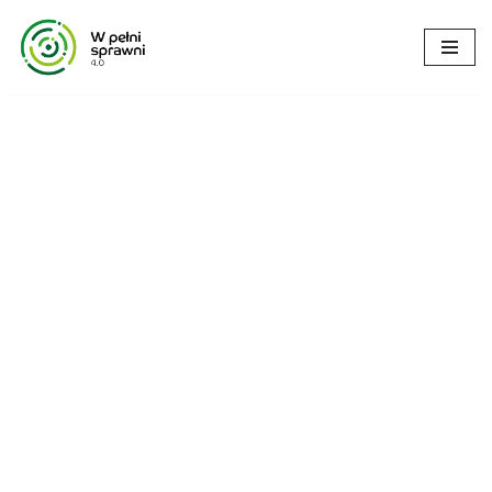
Przejdź
do
treści
W ramach zadania
#Samodzielni i zaradni
, rodzice
i opiekunowie dzieci z niepełnosprawnością (bez
względu na wiek dziecka) oraz ich podopieczni
mogą bezpłatnie skorzystać z: